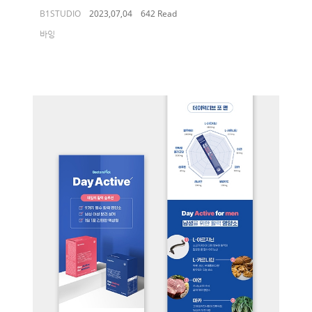
B1STUDIO
2023,07,04
642 Read
바잉