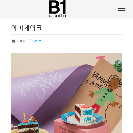
야미케이크
FOOD
첨부 5