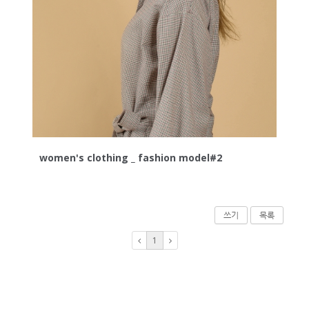
women's clothing _ fashion model#2
쓰기
목록
1