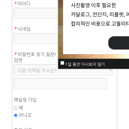
*
아이디
*
닉네임
*
비밀번호 찾기 질문/
답변
1일 동안 다시보지 않기
메일링 가입
예
아니오